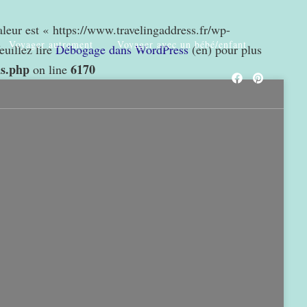
valeur est « https://www.travelingaddress.fr/wp-
Voyager autrement
Voyager avec un bébé/enfant
euillez lire
Débogage dans WordPress
(en) pour plus
ns.php
6170
on line