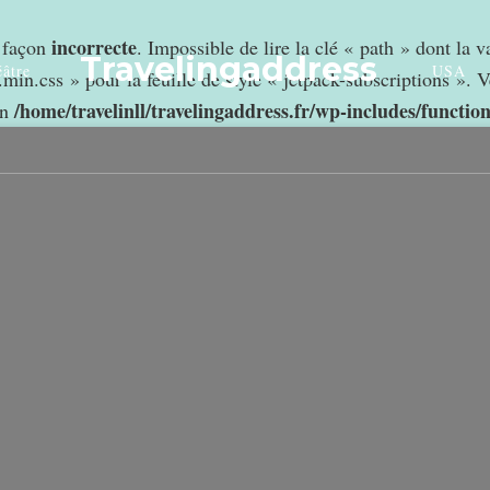
incorrecte
e façon
. Impossible de lire la clé « path » dont la 
Travelingaddress
âtre
USA
min.css » pour la feuille de style « jetpack-subscriptions ». V
/home/travelinll/travelingaddress.fr/wp-includes/functio
in