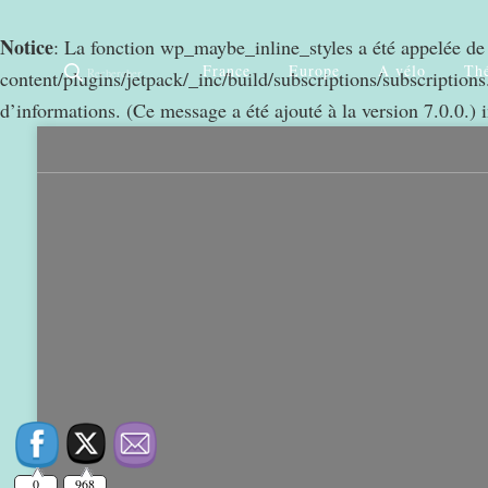
Notice
: La fonction wp_maybe_inline_styles a été appelée d
France
Europe
A vélo
Thé
Rechercher
content/plugins/jetpack/_inc/build/subscriptions/subscriptions.
d’informations. (Ce message a été ajouté à la version 7.0.0.) 
0
968