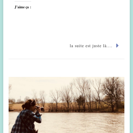
J’aime ça :
la suite est juste là....