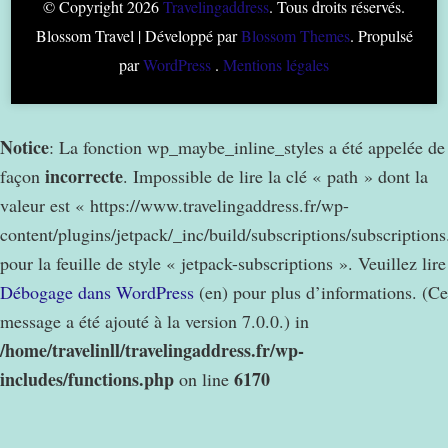
© Copyright 2026
Travelingaddress
. Tous droits réservés.
Blossom Travel | Développé par
Blossom Themes
. Propulsé
par
WordPress
.
Mentions légales
Notice
: La fonction wp_maybe_inline_styles a été appelée de
incorrecte
façon
. Impossible de lire la clé « path » dont la
valeur est « https://www.travelingaddress.fr/wp-
content/plugins/jetpack/_inc/build/subscriptions/subscription
pour la feuille de style « jetpack-subscriptions ». Veuillez lire
Débogage dans WordPress
(en) pour plus d’informations. (Ce
message a été ajouté à la version 7.0.0.) in
/home/travelinll/travelingaddress.fr/wp-
includes/functions.php
6170
on line